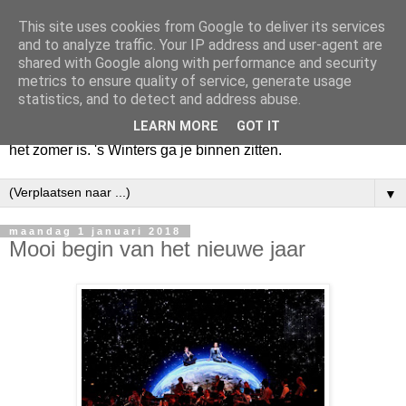
This site uses cookies from Google to deliver its services
Huize Zeezicht
and to analyze traffic. Your IP address and user-agent are
shared with Google along with performance and security
metrics to ensure quality of service, generate usage
Als het lente is, lees ik een krant op een terras en drink een
statistics, and to detect and address abuse.
latte uit een glas. Of om het even een boek met een
LEARN MORE
GOT IT
cappuccino of een dubbele espresso. Maar dat kan ook als
het zomer is. 's Winters ga je binnen zitten.
▼
maandag 1 januari 2018
Mooi begin van het nieuwe jaar