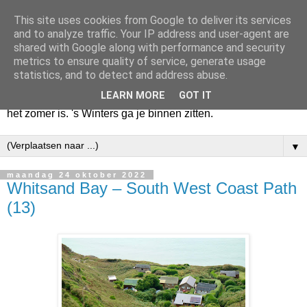
This site uses cookies from Google to deliver its services
Huize Zeezicht
and to analyze traffic. Your IP address and user-agent are
shared with Google along with performance and security
metrics to ensure quality of service, generate usage
Als het lente is, lees ik een krant op een terras en drink een
statistics, and to detect and address abuse.
latte uit een glas. Of om het even een boek met een
LEARN MORE
GOT IT
cappuccino of een dubbele espresso. Maar dat kan ook als
het zomer is. 's Winters ga je binnen zitten.
▼
maandag 24 oktober 2022
Whitsand Bay – South West Coast Path
(13)