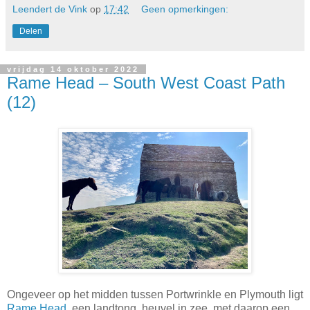
Leendert de Vink
op
17:42
Geen opmerkingen:
Delen
vrijdag 14 oktober 2022
Rame Head – South West Coast Path
(12)
Ongeveer op het midden tussen Portwrinkle en Plymouth ligt
Rame Head
, een landtong, heuvel in zee, met daarop een