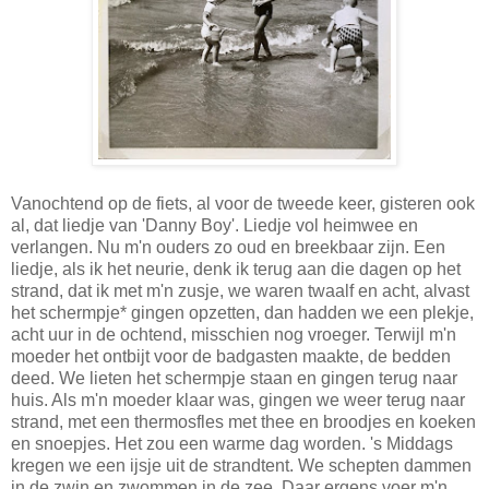
Vanochtend op de fiets, al voor de tweede keer, gisteren ook
al, dat liedje van 'Danny Boy'. Liedje vol heimwee en
verlangen. Nu m'n ouders zo oud en breekbaar zijn. Een
liedje, als ik het neurie, denk ik terug aan die dagen op het
strand, dat ik met m'n zusje, we waren twaalf en acht, alvast
het schermpje* gingen opzetten, dan hadden we een plekje,
acht uur in de ochtend, misschien nog vroeger. Terwijl m'n
moeder het ontbijt voor de badgasten maakte, de bedden
deed. We lieten het schermpje staan en gingen terug naar
huis. Als m'n moeder klaar was, gingen we weer terug naar
strand, met een thermosfles met thee en broodjes en koeken
en snoepjes. Het zou een warme dag worden. 's Middags
kregen we een ijsje uit de strandtent. We schepten dammen
in de zwin en zwommen in de zee. Daar ergens voer m'n