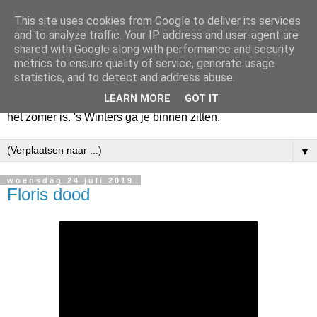
This site uses cookies from Google to deliver its services
Huize Zeezicht
and to analyze traffic. Your IP address and user-agent are
shared with Google along with performance and security
metrics to ensure quality of service, generate usage
Als het lente is, lees ik een krant op een terras en drink een
statistics, and to detect and address abuse.
latte uit een glas. Of om het even een boek met een
LEARN MORE
GOT IT
cappuccino of een dubbele espresso. Maar dat kan ook als
het zomer is. 's Winters ga je binnen zitten.
▼
woensdag 24 juli 2019
Floris dood