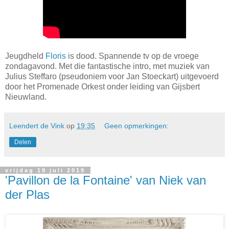
Jeugdheld
Floris
is dood. Spannende tv op de vroege
zondagavond. Met die fantastische intro, met muziek van
Julius Steffaro (pseudoniem voor Jan Stoeckart) uitgevoerd
door het Promenade Orkest onder leiding van Gijsbert
Nieuwland.
Leendert de Vink
op
19:35
Geen opmerkingen:
Delen
vrijdag 19 juli 2019
'Pavillon de la Fontaine' van Niek van
der Plas