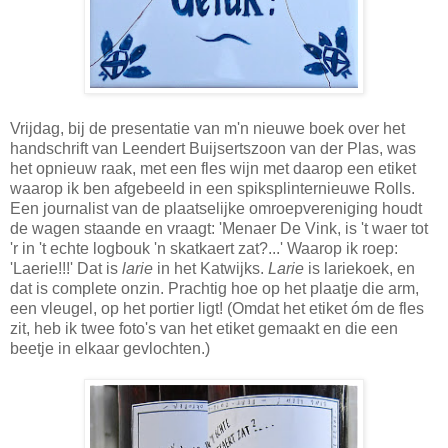
Vrijdag, bij de presentatie van m'n nieuwe boek over het
handschrift van Leendert Buijsertszoon van der Plas, was
het opnieuw raak, met een fles wijn met daarop een etiket
waarop ik ben afgebeeld in een spiksplinternieuwe Rolls.
Een journalist van de plaatselijke omroepvereniging houdt
de wagen staande en vraagt: 'Menaer De Vink, is 't waer tot
'r in 't echte logbouk 'n skatkaert zat?...' Waarop ik roep:
'Laerie!!!' Dat is
larie
in het Katwijks.
Larie
is lariekoek, en
dat is complete onzin. Prachtig hoe op het plaatje die arm,
een vleugel, op het portier ligt! (Omdat het etiket óm de fles
zit, heb ik twee foto's van het etiket gemaakt en die een
beetje in elkaar gevlochten.)