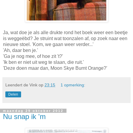
Ja, wat doe je als alle drukte rond het boek weer een beetje
is weggeëbd? Je struint wat toonzalen af, op zoek naar een
nieuwe stoel. 'Kom, we gaan weer verder...'
'Ah, daar ben je.'
'Ga je nog mee, of hoe zit 't?'
'Ik ben er niet uit weg te slaan, die ruit.'
'Deze doen maar dan, Moon Skye Burnt Orange?'
Leendert de Vink
op
23:15
1 opmerking:
Delen
maandag 29 oktober 2012
Nu snap ik 'm