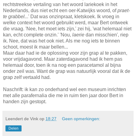
rechtstreekse vertaling van het woord lariekoek in het
Nederlands, dus niet echt een oer-Katwijks woord, of
praet-
te grabbel..
.' Dat was onzinpraat, kletskoek. Ik vroeg in
welke context het woord gebruikt werd, maar Bert ontweek
die vraag. 'Nee, het moet iets zijn,' zei hij, 'wat helemaal niet
kan, echt complete onzin.' 'Nou,
laerie
dan misschien', riep
ik. Nee, dat was het ook niet. Als me nog iets te binnen
schoot, moest ik maar bellen...
Maar daar had ie de oplossing voor zijn grap al te pakken,
voor vrijdagavond. Maar zaterdagavond had ik hem pas
helemaal door, toen ik na nog een paracetamol al bijna
onder zeil was. Want de grap was natuurlijk vooral dat ik de
grap zelf vertaald had.
Naschrift: ik kan zo onderhand wel een museum inrichten
met alle parafernalia die me in ruim tien jaar door Bert in
handen zijn gestopt.
Leendert de Vink
op
18:27
Geen opmerkingen:
Delen