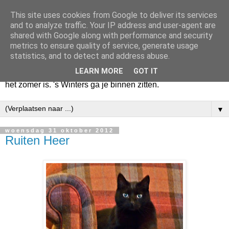
This site uses cookies from Google to deliver its services
Huize Zeezicht
and to analyze traffic. Your IP address and user-agent are
shared with Google along with performance and security
metrics to ensure quality of service, generate usage
Als het lente is, lees ik een krant op een terras en drink een
statistics, and to detect and address abuse.
latte uit een glas. Of om het even een boek met een
LEARN MORE
GOT IT
cappuccino of een dubbele espresso. Maar dat kan ook als
het zomer is. 's Winters ga je binnen zitten.
▼
woensdag 31 oktober 2012
Ruiten Heer