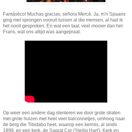
Fantástico! Muchas gracias, señora Mercè. Ja, m'n Spaans
ging met sprongen vooruit tussen al die mensen, al had ik
het nooit gesproken. En wat een taal, veel mooier dan het
Frans, wat ons altijd was aangepraat.
Op weer een andere dag slenteren we door grote straten
met grote huizen met heel veel balconnetjes, omhoog naar
de berg die Tibidabo heet, waarop een kermis, al sinds
1899, en een kerk, de Sagrat Cor ('Heilig Hart'). Kerk en