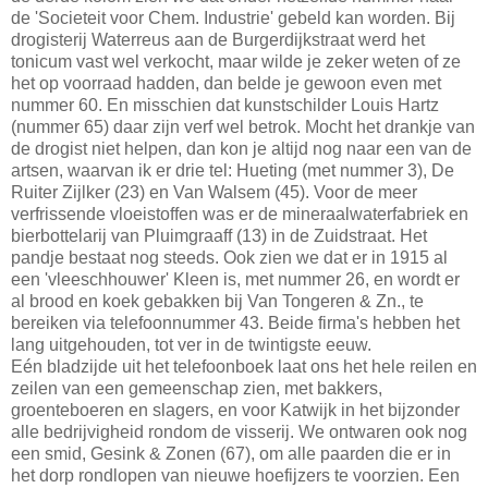
de 'Societeit voor Chem. Industrie' gebeld kan worden. Bij
drogisterij Waterreus aan de Burgerdijkstraat werd het
tonicum vast wel verkocht, maar wilde je zeker weten of ze
het op voorraad hadden, dan belde je gewoon even met
nummer 60. En misschien dat kunstschilder Louis Hartz
(nummer 65) daar zijn verf wel betrok. Mocht het drankje van
de drogist niet helpen, dan kon je altijd nog naar een van de
artsen, waarvan ik er drie tel: Hueting (met nummer 3), De
Ruiter Zijlker (23) en Van Walsem (45). Voor de meer
verfrissende vloeistoffen was er de mineraalwaterfabriek en
bierbottelarij van Pluimgraaff (13) in de Zuidstraat. Het
pandje bestaat nog steeds. Ook zien we dat er in 1915 al
een 'vleeschhouwer' Kleen is, met nummer 26, en wordt er
al brood en koek gebakken bij Van Tongeren & Zn., te
bereiken via telefoonnummer 43. Beide firma's hebben het
lang uitgehouden, tot ver in de twintigste eeuw.
Eén bladzijde uit het telefoonboek laat ons het hele reilen en
zeilen van een gemeenschap zien, met bakkers,
groenteboeren en slagers, en voor Katwijk in het bijzonder
alle bedrijvigheid rondom de visserij. We ontwaren ook nog
een smid, Gesink & Zonen (67), om alle paarden die er in
het dorp rondlopen van nieuwe hoefijzers te voorzien. Een