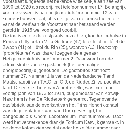
Voorstraat fungeerde het bekende witte kerkje aan zee van
1890 tot 1920 als rederij, met telefoonnummer 17. Belangrijk
voor de visserij is natuurlijk ook telefoonnummer 12 van
scheepsbouwer Taat, al is de tijd van de bomschuiten die
vanaf de werf aan de Voorstraat naar het strand werden
gerold in 1915 wel voorgoed voorbij.
De toeristen die de kustplaats bezochten, konden behalve in
Pension Lilly ook in Villa Gertrude (42) terecht of in Hôtel de
Zwaan (41) of Hôtel du Rin (25), waarvan A.J. Houtkamp
'prop(riétaire)' was, dat wil zeggen de eigenaar.
Het gemeentehuis heeft nummer 2. Daar wordt ook de
administratie van de gasfabriek (het toenmalige
energiebedrijf) bijgehouden. De gasfabriek zelf heeft
nummer 27. Nummer 1 is van de Nederlandsche Tiend
Maatschappij van T.A.O. en O.J. de Ridder. Zij verpachtten
land. De eerste, Tieleman Albertus Otto, was meer dan
veertig jaar, van 1873 tot 1914, burgemeester van Katwijk.
Naar hem is het De Ridderpark genoemd. Tegenover de
gasfabriek, aan de overkant van het Prins Hendrikkanaal,
was de pillenfabriek van Van Dorp gevestigd, hier
aangeduid als 'Chem. Laboratorium', met nummer 66. Daar
werd het versterkende drankje Tonicum Katwijk gemaakt. In
de derde kolom zien we dat onder hetzelfde nummer naar