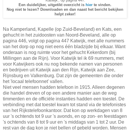
'Katwijk', op pagina 447
.
Een duidelijker, uitgetikt overzicht is
hier
te vinden.
Nog niet te lezen? Downloaden en dan naast het bericht bekijken
helpt zeker!
Na Kamperland, Kapelle (op Zuid-Beveland) en Kats, een
gehucht in het zuidoosten van Noord-Beveland, alle op
pagina 446, volgt op pagina 447 Katwijk, met alle nummers
van het dorp op nog niet eens één bladzijde bij elkaar. Want
onderaan is nog ruimte voor het gehucht Kekerdom (bij
Millingen aan de Rijn). Voor Katwijk tel ik 69 nummers, met
voor Katwijkers ook nu nog bekende namen van personen
en bedrijven uit Katwijk aan den Rijn, Katwijk aan Zee,
Rijnsburg en Valkenburg. Dat zijn de gemeenten die onder
het 'locaal telefoonnet' vallen.
Niet veel mensen hadden telefoon in 1915. Alleen degenen
die handel dreven of op een andere manier aan de weg
timmerden en de officiële instanties hadden een toestel. De
verbinding met dat toestel kwam tot stand via de telefonistes
van het Rijkstelefoonkantoor. Dat kon op werkdagen van 8
uur 's ochtends tot 9 uur 's avonds, en op zon- en feestdagen
's ochtends van 8 tot 9 uur en 's middags van 1 tot 2 uur. De
rest van de dag kon je niet bellen of gebeld worden. Mensen