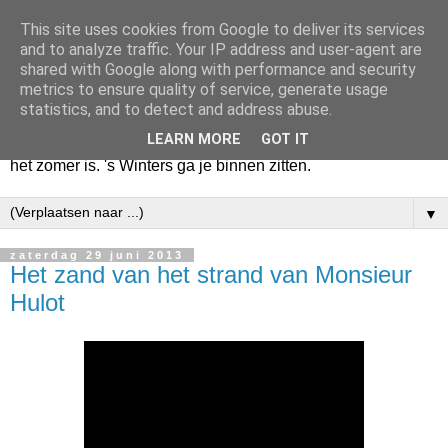
This site uses cookies from Google to deliver its services
Huize Zeezicht
and to analyze traffic. Your IP address and user-agent are
shared with Google along with performance and security
metrics to ensure quality of service, generate usage
Als het lente is, lees ik een krant op een terras en drink een
statistics, and to detect and address abuse.
latte uit een glas. Of om het even een boek met een
LEARN MORE
GOT IT
cappuccino of een dubbele espresso. Maar dat kan ook als
het zomer is. 's Winters ga je binnen zitten.
▼
zaterdag 29 juni 2013
Het zand van het strand van Monsieur
Hulot