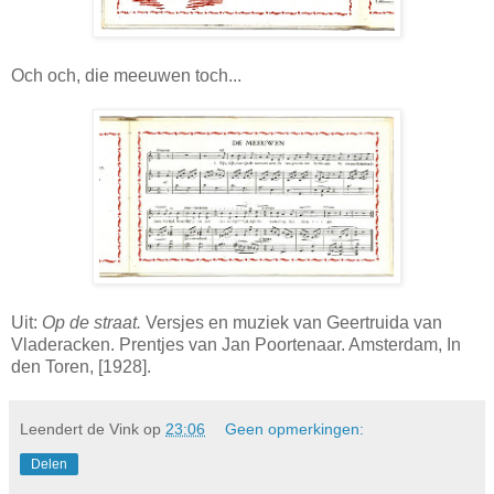
Och och, die meeuwen toch...
Uit:
Op de straat.
Versjes en muziek van Geertruida van
Vladeracken. Prentjes van Jan Poortenaar. Amsterdam, In
den Toren, [1928].
Leendert de Vink
op
23:06
Geen opmerkingen:
Delen