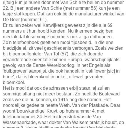
rijtuig kun je huren door met Van Schie te bellen op nummer
22. Bij een andere Van Schie (met nummer 56) kun je een
lapje stof kopen. Dat kan ook bij de manufacturenwinkel van
De Boer (nummer 61).
Er zullen zeker wel Katwijkers geweest zijn die alle 69
nummers uit hun hoofd kenden. Nu ik ermee bezig ben,
merk ik dat ik sommige nummers ook al ga onthouden.
Zo'n telefoonboek geeft een mooi tijdsbeeld. In die ene
bladzijde al, zit veel geschiedenis verborgen. Zoals we zien
bij bloembollenteler Van Tol (57), die zich door de
veranderende oriëntatie binnen Europa, waarschijnlijk als
gevolg van de Eerste Wereldoorlog, in het Engels als
'bulbgrower' aanprijst, die ook handelt in 'califlower [sic] in
brine', dat is bloemkool in pekel, oftewel gezouten
bloemkool.
Het is mooi dat ook de adressen erbij staan, al zullen
sommige allang niet meer bestaan. Zo heeft de Boulevard
zoals we die nu kennen, in 1915 nog drie namen. Het
noordelijke gedeelte heette Weth. Van der Plaskade. Daar
woont 'bouwkundige' Kruyt, op huisnummer 4, met
telefoonnummer 24. Het middenstuk was de Van
Wassenaerkade, waar dokter Van Walsem praktijk houdt, op