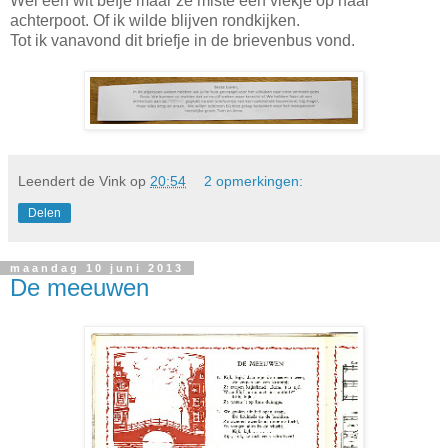
Wel een wit befje maar ze miste een vlekje op haar
achterpoot. Of ik wilde blijven rondkijken.
Tot ik vanavond dit briefje in de brievenbus vond.
Leendert de Vink
op
20:54
2 opmerkingen:
Delen
maandag 10 juni 2013
De meeuwen