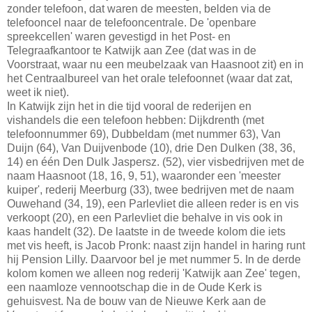
zonder telefoon, dat waren de meesten, belden via de
telefooncel naar de telefooncentrale. De 'openbare
spreekcellen' waren gevestigd in het Post- en
Telegraafkantoor te Katwijk aan Zee (dat was in de
Voorstraat, waar nu een meubelzaak van Haasnoot zit) en in
het Centraalbureel van het orale telefoonnet (waar dat zat,
weet ik niet).
In Katwijk zijn het in die tijd vooral de rederijen en
vishandels die een telefoon hebben: Dijkdrenth (met
telefoonnummer 69), Dubbeldam (met nummer 63), Van
Duijn (64), Van Duijvenbode (10), drie Den Dulken (38, 36,
14) en één Den Dulk Jaspersz. (52), vier visbedrijven met de
naam Haasnoot (18, 16, 9, 51), waaronder een 'meester
kuiper', rederij Meerburg (33), twee bedrijven met de naam
Ouwehand (34, 19), een Parlevliet die alleen reder is en vis
verkoopt (20), en een Parlevliet die behalve in vis ook in
kaas handelt (32). De laatste in de tweede kolom die iets
met vis heeft, is Jacob Pronk: naast zijn handel in haring runt
hij Pension Lilly. Daarvoor bel je met nummer 5. In de derde
kolom komen we alleen nog rederij 'Katwijk aan Zee' tegen,
een naamloze vennootschap die in de Oude Kerk is
gehuisvest. Na de bouw van de Nieuwe Kerk aan de