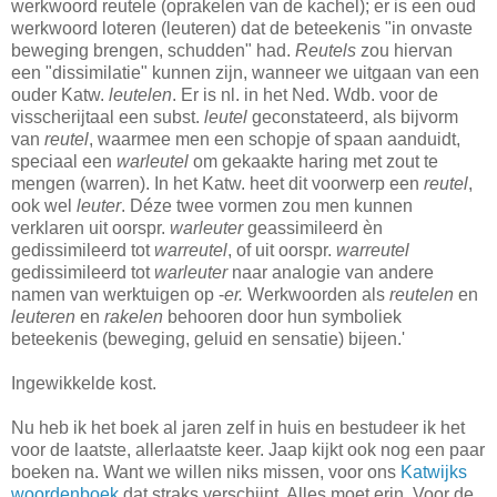
werkwoord reutele (oprakelen van de kachel); er is een oud
werkwoord loteren (leuteren) dat de beteekenis "in onvaste
beweging brengen, schudden" had.
Reutels
zou hiervan
een "dissimilatie" kunnen zijn, wanneer we uitgaan van een
ouder Katw.
leutelen
. Er is nl. in het Ned. Wdb. voor de
visscherijtaal een subst.
leutel
geconstateerd, als bijvorm
van
reutel
, waarmee men een schopje of spaan aanduidt,
speciaal een
warleutel
om gekaakte haring met zout te
mengen (warren). In het Katw. heet dit voorwerp een
reutel
,
ook wel
leuter
. Déze twee vormen zou men kunnen
verklaren uit oorspr.
warleuter
geassimileerd èn
gedissimileerd tot
warreutel
, of uit oorspr.
warreutel
gedissimileerd tot
warleuter
naar analogie van andere
namen van werktuigen op -
er.
Werkwoorden als
reutelen
en
leuteren
en
rakelen
behooren door hun symboliek
beteekenis (beweging, geluid en sensatie) bijeen.'
Ingewikkelde kost.
Nu heb ik het boek al jaren zelf in huis en bestudeer ik het
voor de laatste, allerlaatste keer. Jaap kijkt ook nog een paar
boeken na. Want we willen niks missen, voor ons
Katwijks
woordenboek
dat straks verschijnt. Alles moet erin. Voor de