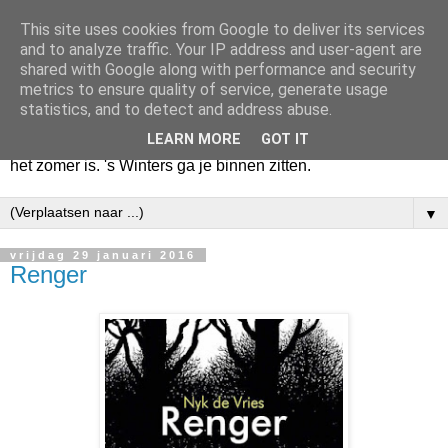
This site uses cookies from Google to deliver its services
Huize Zeezicht
and to analyze traffic. Your IP address and user-agent are
shared with Google along with performance and security
metrics to ensure quality of service, generate usage
Als het lente is, lees ik een krant op een terras en drink een
statistics, and to detect and address abuse.
latte uit een glas. Of om het even een boek met een
LEARN MORE
GOT IT
cappuccino of een dubbele espresso. Maar dat kan ook als
het zomer is. 's Winters ga je binnen zitten.
▼
vrijdag 29 januari 2016
Renger