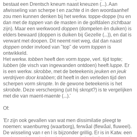
bestaat een Drentsch kneu
r
n naast kneuzen (...). Aan
afwisseling van scherpe t en zachte d in den woordaanhef
zou men kunnen denken bij het werkw. toppe-doppe (nu en
dan met de
toppen
van de masten in de golfdalen zichtbaar
zijn). Maar een werkwoord
doppen
(dompelen èn duiken) is
elders bewaard (doppen is duiken bij Gezelle (...)), en dat is
verwant met doopen. Dit neemt niet weg, dat dan naast
doppen
onder invloed van "top" de vorm
toppen
is
ontwikkeld.
Het werkw.
tobben
heeft den vorm
toppe
, verl. tijd topte;
lubben
(de visch van ingewanden ontdoen) heeft
luppe
. Er
is een werkw.
skrobbe
, met de beteekenis
jeuken en jeuk
verdrijven door krabben
; dit heeft in den verleden tijd den
scherpen vorm
skropte
. In de gewone beteekenis is het
skrobde
. Deze verscherping (uit hij skro
p
t?) is te vergelijken
met die van maent-maen
te
(...).'
Of:
'Er zijn ook gevallen van wat men dissimilatie pleegt te
noemen: wae
n
bu
rr
eg (waarborg), f
er
wâal (flewâal, fluweel).
De wisseling van r en l is bijzonder grillig. Er is in Katw. een