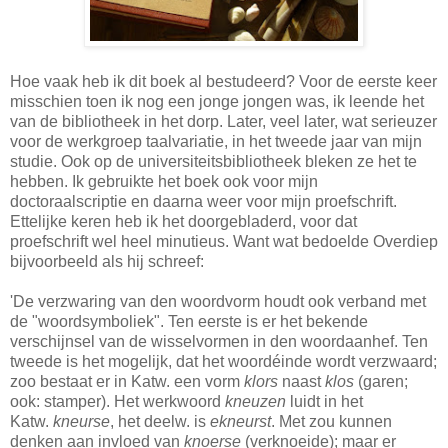
Hoe vaak heb ik dit boek al bestudeerd? Voor de eerste keer
misschien toen ik nog een jonge jongen was, ik leende het
van de bibliotheek in het dorp. Later, veel later, wat serieuzer
voor de werkgroep taalvariatie, in het tweede jaar van mijn
studie. Ook op de universiteitsbibliotheek bleken ze het te
hebben. Ik gebruikte het boek ook voor mijn
doctoraalscriptie en daarna weer voor mijn proefschrift.
Ettelijke keren heb ik het doorgebladerd, voor dat
proefschrift wel heel minutieus. Want wat bedoelde Overdiep
bijvoorbeeld als hij schreef:
'De verzwaring van den woordvorm houdt ook verband met
de "woordsymboliek". Ten eerste is er het bekende
verschijnsel van de wisselvormen in den woordaanhef. Ten
tweede is het mogelijk, dat het woordéinde wordt verzwaard;
zoo bestaat er in Katw. een vorm
klors
naast
klos
(garen;
ook: stamper). Het werkwoord
kneuzen
luidt in het
Katw.
kneurse
, het deelw. is
ekneurst
. Met zou kunnen
denken aan invloed van
knoerse
(verknoeide); maar er