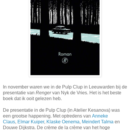
In november waren we in de Pulp Clup in Leeuwarden bij de
presentatie van
Renger
van Nyk de Vries. Het is het beste
boek dat ik ooit gelezen heb.
De presentatie in de Pulp Clup (in Atelier Kesanova) was
een grootse happening. Met optredens van
Anneke
Claus
,
Elmar Kuiper
,
Klaske Oenema
,
Meindert Talma
en
Douwe Dijkstra. De crème de la crème van het hoge