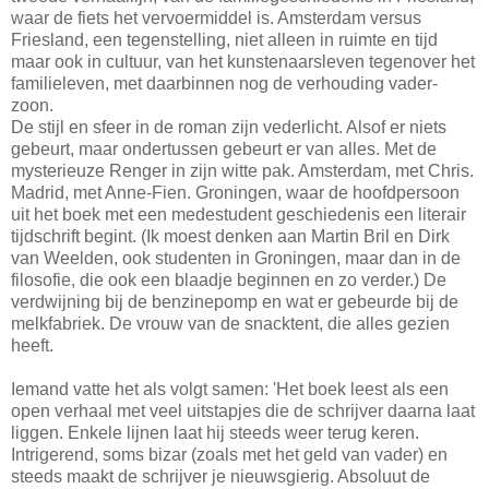
waar de fiets het vervoermiddel is. Amsterdam versus
Friesland, een tegenstelling, niet alleen in ruimte en tijd
maar ook in cultuur, van het kunstenaarsleven tegenover het
familieleven, met daarbinnen nog de verhouding vader-
zoon.
De stijl en sfeer in de roman zijn vederlicht. Alsof er niets
gebeurt, maar ondertussen gebeurt er van alles. Met de
mysterieuze Renger in zijn witte pak. Amsterdam, met Chris.
Madrid, met Anne-Fien. Groningen, waar de hoofdpersoon
uit het boek met een medestudent geschiedenis een literair
tijdschrift begint. (Ik moest denken aan Martin Bril en Dirk
van Weelden, ook studenten in Groningen, maar dan in de
filosofie, die ook een blaadje beginnen en zo verder.) De
verdwijning bij de benzinepomp en wat er gebeurde bij de
melkfabriek. De vrouw van de snacktent, die alles gezien
heeft.
Iemand vatte het als volgt samen: 'Het boek leest als een
open verhaal met veel uitstapjes die de schrijver daarna laat
liggen. Enkele lijnen laat hij steeds weer terug keren.
Intrigerend, soms bizar (zoals met het geld van vader) en
steeds maakt de schrijver je nieuwsgierig. Absoluut de