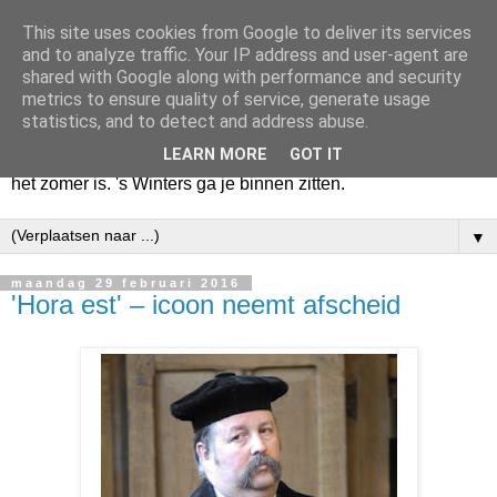
This site uses cookies from Google to deliver its services
Huize Zeezicht
and to analyze traffic. Your IP address and user-agent are
shared with Google along with performance and security
metrics to ensure quality of service, generate usage
Als het lente is, lees ik een krant op een terras en drink een
statistics, and to detect and address abuse.
latte uit een glas. Of om het even een boek met een
LEARN MORE
GOT IT
cappuccino of een dubbele espresso. Maar dat kan ook als
het zomer is. 's Winters ga je binnen zitten.
▼
maandag 29 februari 2016
'Hora est' – icoon neemt afscheid