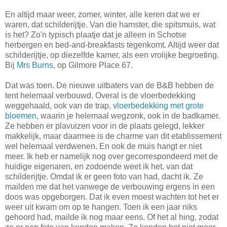
En altijd maar weer, zomer, winter, alle keren dat we er
waren, dat schilderijtje. Van die hamster, die spitsmuis, wat
is het? Zo'n typisch plaatje dat je alleen in Schotse
herbergen en bed-and-breakfasts tegenkomt. Altijd weer dat
schilderijtje, op diezelfde kamer, als een vrolijke begroeting.
Bij
Mrs Burns
, op Gilmore Place 67.
Dat was toen. De nieuwe uitbaters van de B&B hebben de
tent helemaal verbouwd. Overal is de vloerbedekking
weggehaald, ook van de trap,
vloerbedekking met grote
bloemen
, waarin je helemaal wegzonk, ook in de badkamer.
Ze hebben er plavuizen voor in de plaats gelegd, lekker
makkelijk, maar daarmee is de charme van dit etablissement
wel helemaal verdwenen. En ook de muis hangt er niet
meer. Ik heb er namelijk nog over gecorrespondeerd met de
huidige eigenaren, en zodoende weet ik het, van dat
schilderijtje. Omdat ik er geen foto van had, dacht ik. Ze
mailden me dat het vanwege de verbouwing ergens in een
doos was opgeborgen. Dat ik even moest wachten tot het er
weer uit kwam om op te hangen. Toen ik een jaar niks
gehoord had, mailde ik nog maar eens. Of het al hing, zodat