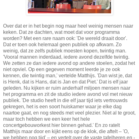
Over dat er in het begin nog maar heel weinig mensen naar
keken. Dat ze dachten, wat moet dat voor programma
worden? Met een rare naam ook: 'De wereld draait door'.
Dat er toen ook helemaal geen publiek op afkwam. Zo
weinig, dat ze zelfs publiek moesten kopen, twintig man.
'Vooral mannen inderdaad, iedere avond dezelfde twintig.
We zetten ze dan iedere avond op andere stoelen, zodat het
niet opviel. Op een gegeven moment leerde je ze ook
kennen, die twintig man,' vertelde Matthijs. 'Dan wist je, dat
is Henk, dat is Hans, dat is Jan en dat Piet.' Dat is elf jaar
geleden. Nu kijken er ruim anderhalf miljoen mensen naar
het programma en zit de studio iedere avond vol met nieuw
publiek. 'De studio heeft in die elf jaar tijd iets vertrouwds
gekregen, het is een soort huiskamer waar je elke dag
naartoe gaat, en nog steeds met veel plezier. Niet al te groot,
maar toch hebben we een keer het hele
concertgebouworkest hier binnen gehad.' En zo ratelt
Matthijs maar door en kijkt eens op de klok, die aftelt – 'O,
we hebben nog tijd' – en vertelt over de vaste tafelheren en -