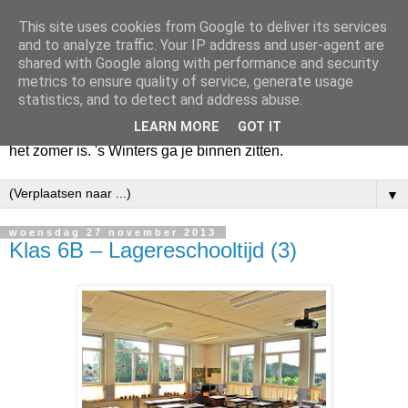
This site uses cookies from Google to deliver its services
Huize Zeezicht
and to analyze traffic. Your IP address and user-agent are
shared with Google along with performance and security
metrics to ensure quality of service, generate usage
Als het lente is, lees ik een krant op een terras en drink een
statistics, and to detect and address abuse.
latte uit een glas. Of om het even een boek met een
LEARN MORE
GOT IT
cappuccino of een dubbele espresso. Maar dat kan ook als
het zomer is. 's Winters ga je binnen zitten.
▼
woensdag 27 november 2013
Klas 6B – Lagereschooltijd (3)