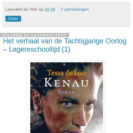
Leendert de Vink
op
16:34
2 opmerkingen:
Delen
dinsdag 12 november 2013
Het verhaal van de Tachtigjarige Oorlog
– Lagereschooltijd (1)