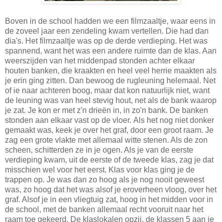
Boven in de school hadden we een filmzaaltje, waar eens in
de zoveel jaar een zendeling kwam vertellen. Die had dan
dia's. Het filmzaaltje was op de derde verdieping. Het was
spannend, want het was een andere ruimte dan de klas. Aan
weerszijden van het middenpad stonden achter elkaar
houten banken, die kraakten en heel veel herrie maakten als
je erin ging zitten. Dan bewoog de rugleuning helemaal. Net
of ie naar achteren boog, maar dat kon natuurlijk niet, want
de leuning was van heel stevig hout, net als de bank waarop
je zat. Je kon er met z'n drieën in, in zo'n bank. De banken
stonden aan elkaar vast op de vloer. Als het nog niet donker
gemaakt was, keek je over het graf, door een groot raam. Je
zag een grote vlakte met allemaal witte stenen. Als de zon
scheen, schitterden ze in je ogen. Als je van de eerste
verdieping kwam, uit de eerste of de tweede klas, zag je dat
misschien wel voor het eerst. Klas voor klas ging je de
trappen op. Je was dan zo hoog als je nog nooit geweest
was, zo hoog dat het was alsof je eroverheen vloog, over het
graf. Alsof je in een vliegtuig zat, hoog in het midden voor in
de school, met de banken allemaal recht vooruit naar het
raam toe gekeerd. De klaslokalen opzij, de klassen 5 aan je