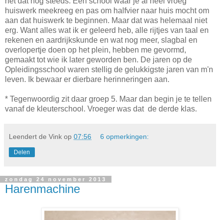
het dat nog steeds. Een school waar je al heel vroeg
huiswerk meekreeg en pas om halfvier naar huis mocht om
aan dat huiswerk te beginnen. Maar dat was helemaal niet
erg. Want alles wat ik er geleerd heb, alle rijtjes van taal en
rekenen en aardrijkskunde en wat nog meer, slagbal en
overlopertje doen op het plein, hebben me gevormd,
gemaakt tot wie ik later geworden ben. De jaren op de
Opleidingsschool waren stellig de gelukkigste jaren van m'n
leven. Ik bewaar er dierbare herinneringen aan.
* Tegenwoordig zit daar groep 5. Maar dan begin je te tellen
vanaf de kleuterschool. Vroeger was dat de derde klas.
Leendert de Vink
op
07:56
6 opmerkingen:
Delen
zondag 24 november 2013
Harenmachine