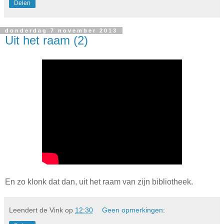
Delen
donderdag 7 november 2013
Uit het raam (2)
En zo klonk dat dan, uit het raam van zijn bibliotheek.
Leendert de Vink
op
12:30
Geen opmerkingen: