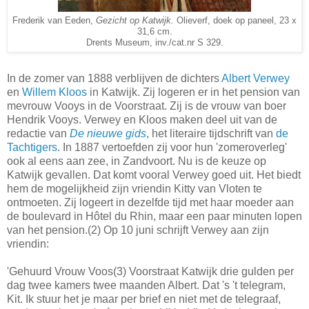
Frederik van Eeden,
Gezicht op Katwijk.
Olieverf, doek op paneel, 23 x
31,6 cm.
Drents Museum, inv./cat.nr S 329.
In de zomer van 1888 verblijven de dichters
Albert Verwey
en
Willem Kloos
in Katwijk. Zij logeren er in het pension van
mevrouw Vooys in de Voorstraat. Zij is de vrouw van boer
Hendrik Vooys. Verwey en Kloos maken deel uit van de
redactie van
De nieuwe gids
, het literaire tijdschrift van
de
Tachtigers
. In 1887 vertoefden zij voor hun 'zomeroverleg'
ook al eens aan zee, in Zandvoort. Nu is de keuze op
Katwijk gevallen. Dat komt vooral Verwey goed uit. Het biedt
hem de mogelijkheid zijn vriendin Kitty van Vloten te
ontmoeten. Zij logeert in dezelfde tijd met haar moeder aan
de boulevard in Hôtel du Rhin, maar een paar minuten lopen
van het pension.(2) Op 10 juni schrijft Verwey aan zijn
vriendin:
'Gehuurd Vrouw Voos(3) Voorstraat Katwijk drie gulden per
dag twee kamers twee maanden Albert. Dat 's 't telegram,
Kit. Ik stuur het je maar per brief en niet met de telegraaf,