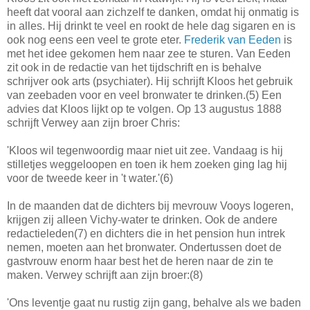
heeft dat vooral aan zichzelf te danken, omdat hij onmatig is
in alles. Hij drinkt te veel en rookt de hele dag sigaren en is
ook nog eens een veel te grote eter.
Frederik van Eeden
is
met het idee gekomen hem naar zee te sturen. Van Eeden
zit ook in de redactie van het tijdschrift en is behalve
schrijver ook arts (psychiater). Hij schrijft Kloos het gebruik
van zeebaden voor en veel bronwater te drinken.(5) Een
advies dat Kloos lijkt op te volgen. Op 13 augustus 1888
schrijft Verwey aan zijn broer Chris:
'Kloos wil tegenwoordig maar niet uit zee. Vandaag is hij
stilletjes weggeloopen en toen ik hem zoeken ging lag hij
voor de tweede keer in 't water.'(6)
In de maanden dat de dichters bij mevrouw Vooys logeren,
krijgen zij alleen Vichy-water te drinken. Ook de andere
redactieleden(7) en dichters die in het pension hun intrek
nemen, moeten aan het bronwater. Ondertussen doet de
gastvrouw enorm haar best het de heren naar de zin te
maken. Verwey schrijft aan zijn broer:(8)
'Ons leventje gaat nu rustig zijn gang, behalve als we baden