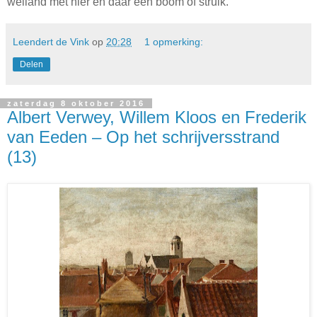
weiland met hier en daar een boom of struik.
Leendert de Vink
op
20:28
1 opmerking:
Delen
zaterdag 8 oktober 2016
Albert Verwey, Willem Kloos en Frederik
van Eeden – Op het schrijversstrand
(13)