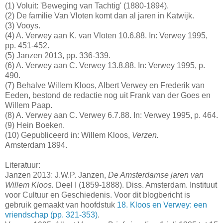
(1) Voluit: 'Beweging van Tachtig' (1880-1894).
(2) De familie Van Vloten komt dan al jaren in Katwijk.
(3) Vooys.
(4) A. Verwey aan K. van Vloten 10.6.88. In: Verwey 1995,
pp. 451-452.
(5) Janzen 2013, pp. 336-339.
(6) A. Verwey aan C. Verwey 13.8.88. In: Verwey 1995, p.
490.
(7) Behalve Willem Kloos, Albert Verwey en Frederik van
Eeden, bestond de redactie nog uit Frank van der Goes en
Willem Paap.
(8) A. Verwey aan C. Verwey 6.7.88. In: Verwey 1995, p. 464.
(9) Hein Boeken.
(10) Gepubliceerd in: Willem Kloos,
Verzen.
Amsterdam 1894.
Literatuur:
Janzen 2013: J.W.P. Janzen,
De Amsterdamse jaren van
Willem Kloos.
Deel I (1859-1888). Diss. Amsterdam. Instituut
voor Cultuur en Geschiedenis. Voor dit blogbericht is
gebruik gemaakt van hoofdstuk
18. Kloos en Verwey: een
vriendschap (pp. 321-353)
.