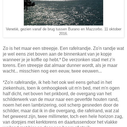
Venetië, gezien vanaf de brug tussen Burano en Mazzorbo. 11 oktober
2016.
Zo is het maar een streepje. Een rafelrandje. Zo'n randje wat
je wel eens ziet boven aan de binnenkant van je kopje
wanneer je je koffie op hebt.* De verzonken stad met z'n
torens. Een streepje dat almaar dunner wordt, als je maar
wacht... misschien nog een eeuw, twee eeuwen...
*Zo'n rafelrandje, ik heb het ook wel eens gehad in het
ziekenhuis, toen ik omhoogkeek uit m'n bed, met m'n ogen
half dicht, net boven het prikbord, de overgang van het
schilderwerk van de muur naar een geverfde houten rand,
noem het een lambrizering, ooit scherp gesneden door de
schilder, maar dat ik in die overgang, die rafelrand, wat zal
het geweest zijn, twee millimeter, toch een hele horizon zag,
van dorpjes met kerktorens en daartussendoor het vlakke