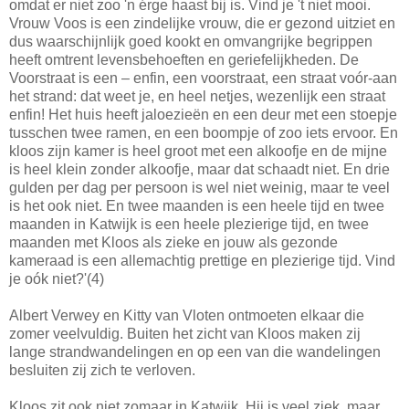
omdat er niet zoo 'n érge haast bij is. Vind je 't niet mooi.
Vrouw Voos is een zindelijke vrouw, die er gezond uitziet en
dus waarschijnlijk goed kookt en omvangrijke begrippen
heeft omtrent levensbehoeften en geriefelijkheden. De
Voorstraat is een – enfin, een voorstraat, een straat voór-aan
het strand: dat weet je, en heel netjes, wezenlijk een straat
enfin! Het huis heeft jaloezieën en een deur met een stoepje
tusschen twee ramen, en een boompje of zoo iets ervoor. En
kloos zijn kamer is heel groot met een alkoofje en de mijne
is heel klein zonder alkoofje, maar dat schaadt niet. En drie
gulden per dag per persoon is wel niet weinig, maar te veel
is het ook niet. En twee maanden is een heele tijd en twee
maanden in Katwijk is een heele plezierige tijd, en twee
maanden met Kloos als zieke en jouw als gezonde
kameraad is een allemachtig prettige en plezierige tijd. Vind
je oók niet?'(4)
Albert Verwey en Kitty van Vloten ontmoeten elkaar die
zomer veelvuldig. Buiten het zicht van Kloos maken zij
lange strandwandelingen en op een van die wandelingen
besluiten zij zich te verloven.
Kloos zit ook niet zomaar in Katwijk. Hij is veel ziek, maar