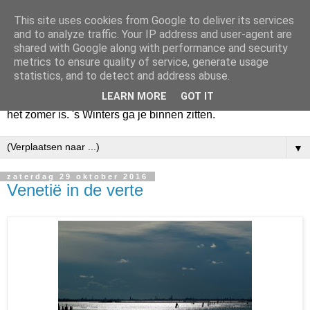
This site uses cookies from Google to deliver its services
Huize Zeezicht
and to analyze traffic. Your IP address and user-agent are
shared with Google along with performance and security
metrics to ensure quality of service, generate usage
Als het lente is, lees ik een krant op een terras en drink een
statistics, and to detect and address abuse.
latte uit een glas. Of om het even een boek met een
LEARN MORE
GOT IT
cappuccino of een dubbele espresso. Maar dat kan ook als
het zomer is. 's Winters ga je binnen zitten.
▼
zaterdag 29 oktober 2016
Venetië in de verte