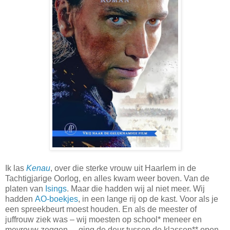
Ik las
Kenau
, over die sterke vrouw uit Haarlem in de
Tachtigjarige Oorlog, en alles kwam weer boven. Van de
platen van
Isings
. Maar die hadden wij al niet meer. Wij
hadden
AO-boekjes
, in een lange rij op de kast. Voor als je
een spreekbeurt moest houden. En als de meester of
juffrouw ziek was – wij moesten op school* meneer en
mevrouw zeggen –, ging de deur tussen de klassen** open