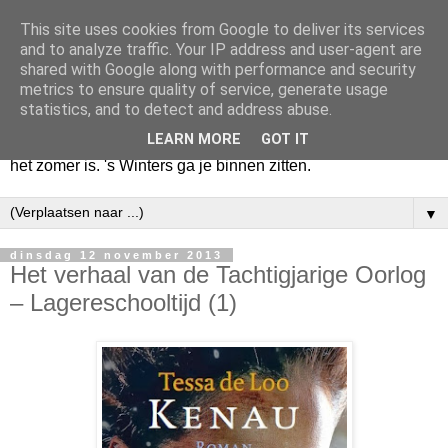
This site uses cookies from Google to deliver its services
Huize Zeezicht
and to analyze traffic. Your IP address and user-agent are
shared with Google along with performance and security
metrics to ensure quality of service, generate usage
Als het lente is, lees ik een krant op een terras en drink een
statistics, and to detect and address abuse.
latte uit een glas. Of om het even een boek met een
LEARN MORE
GOT IT
cappuccino of een dubbele espresso. Maar dat kan ook als
het zomer is. 's Winters ga je binnen zitten.
▼
dinsdag 12 november 2013
Het verhaal van de Tachtigjarige Oorlog
– Lagereschooltijd (1)