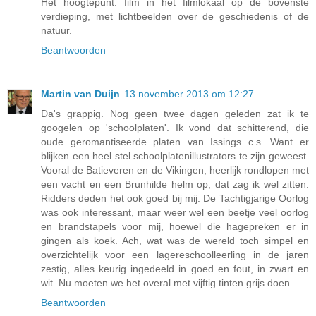
Het hoogtepunt: film in het filmlokaal op de bovenste
verdieping, met lichtbeelden over de geschiedenis of de
natuur.
Beantwoorden
Martin van Duijn
13 november 2013 om 12:27
Da's grappig. Nog geen twee dagen geleden zat ik te
googelen op 'schoolplaten'. Ik vond dat schitterend, die
oude geromantiseerde platen van Issings c.s. Want er
blijken een heel stel schoolplatenillustrators te zijn geweest.
Vooral de Batieveren en de Vikingen, heerlijk rondlopen met
een vacht en een Brunhilde helm op, dat zag ik wel zitten.
Ridders deden het ook goed bij mij. De Tachtigjarige Oorlog
was ook interessant, maar weer wel een beetje veel oorlog
en brandstapels voor mij, hoewel die hagepreken er in
gingen als koek. Ach, wat was de wereld toch simpel en
overzichtelijk voor een lagereschoolleerling in de jaren
zestig, alles keurig ingedeeld in goed en fout, in zwart en
wit. Nu moeten we het overal met vijftig tinten grijs doen.
Beantwoorden