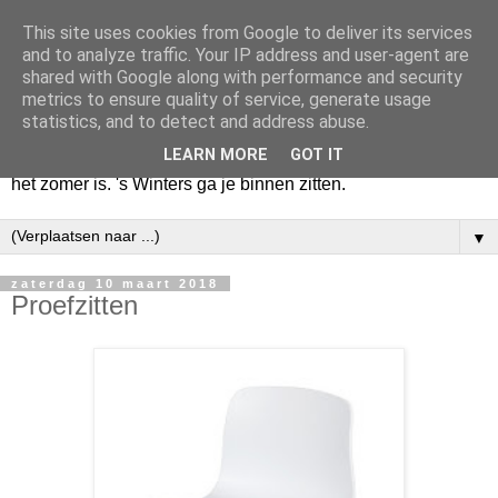
This site uses cookies from Google to deliver its services
Huize Zeezicht
and to analyze traffic. Your IP address and user-agent are
shared with Google along with performance and security
metrics to ensure quality of service, generate usage
Als het lente is, lees ik een krant op een terras en drink een
statistics, and to detect and address abuse.
latte uit een glas. Of om het even een boek met een
LEARN MORE
GOT IT
cappuccino of een dubbele espresso. Maar dat kan ook als
het zomer is. 's Winters ga je binnen zitten.
▼
zaterdag 10 maart 2018
Proefzitten