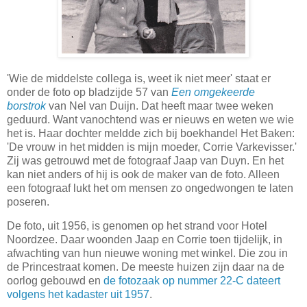
'Wie de middelste collega is, weet ik niet meer' staat er
onder de foto op bladzijde 57 van
Een omgekeerde
borstrok
van Nel van Duijn. Dat heeft maar twee weken
geduurd. Want vanochtend was er nieuws en weten we wie
het is. Haar dochter meldde zich bij boekhandel Het Baken:
'De vrouw in het midden is mijn moeder, Corrie Varkevisser.'
Zij was getrouwd met de fotograaf Jaap van Duyn. En het
kan niet anders of hij is ook de maker van de foto. Alleen
een fotograaf lukt het om mensen zo ongedwongen te laten
poseren.
De foto, uit 1956, is genomen op het strand voor Hotel
Noordzee. Daar woonden Jaap en Corrie toen tijdelijk, in
afwachting van hun nieuwe woning met winkel. Die zou in
de Princestraat komen. De meeste huizen zijn daar na de
oorlog gebouwd en
de fotozaak op nummer 22-C dateert
volgens het kadaster uit 1957
.