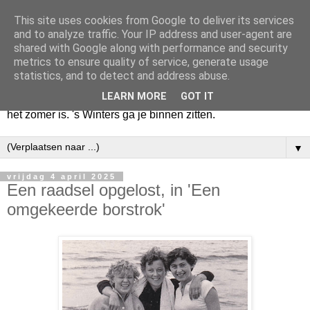
This site uses cookies from Google to deliver its services
Huize Zeezicht
and to analyze traffic. Your IP address and user-agent are
shared with Google along with performance and security
metrics to ensure quality of service, generate usage
Als het lente is, lees ik een krant op een terras en drink een
statistics, and to detect and address abuse.
latte uit een glas. Of om het even een boek met een
LEARN MORE
GOT IT
cappuccino of een dubbele espresso. Maar dat kan ook als
het zomer is. 's Winters ga je binnen zitten.
▼
vrijdag 4 april 2025
Een raadsel opgelost, in 'Een
omgekeerde borstrok'