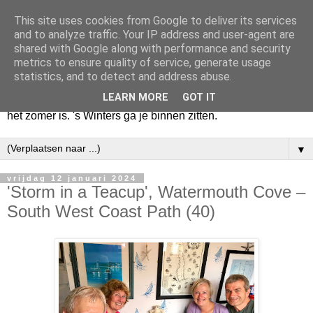
This site uses cookies from Google to deliver its services
Huize Zeezicht
and to analyze traffic. Your IP address and user-agent are
shared with Google along with performance and security
metrics to ensure quality of service, generate usage
Als het lente is, lees ik een krant op een terras en drink een
statistics, and to detect and address abuse.
latte uit een glas. Of om het even een boek met een
LEARN MORE
GOT IT
cappuccino of een dubbele espresso. Maar dat kan ook als
het zomer is. 's Winters ga je binnen zitten.
▼
vrijdag 12 januari 2024
'Storm in a Teacup', Watermouth Cove –
South West Coast Path (40)