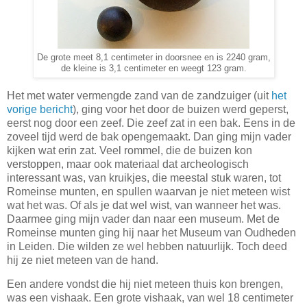
De grote meet 8,1 centimeter in doorsnee en is 2240 gram,
de kleine is 3,1 centimeter en weegt 123 gram.
Het met water vermengde zand van de zandzuiger (uit
het
vorige bericht
), ging voor het door de buizen werd geperst,
eerst nog door een zeef. Die zeef zat in een bak. Eens in de
zoveel tijd werd de bak opengemaakt. Dan ging mijn vader
kijken wat erin zat. Veel rommel, die de buizen kon
verstoppen, maar ook materiaal dat archeologisch
interessant was, van kruikjes, die meestal stuk waren, tot
Romeinse munten, en spullen waarvan je niet meteen wist
wat het was. Of als je dat wel wist, van wanneer het was.
Daarmee ging mijn vader dan naar een museum. Met de
Romeinse munten ging hij naar het Museum van Oudheden
in Leiden. Die wilden ze wel hebben natuurlijk. Toch deed
hij ze niet meteen van de hand.
Een andere vondst die hij niet meteen thuis kon brengen,
was een vishaak. Een grote vishaak, van wel 18 centimeter