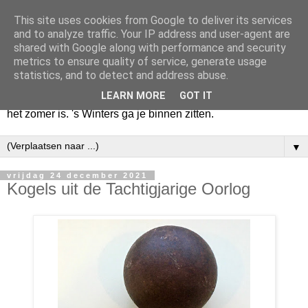
This site uses cookies from Google to deliver its services
Huize Zeezicht
and to analyze traffic. Your IP address and user-agent are
shared with Google along with performance and security
metrics to ensure quality of service, generate usage
Als het lente is, lees ik een krant op een terras en drink een
statistics, and to detect and address abuse.
latte uit een glas. Of om het even een boek met een
LEARN MORE
GOT IT
cappuccino of een dubbele espresso. Maar dat kan ook als
het zomer is. 's Winters ga je binnen zitten.
▼
vrijdag 24 december 2021
Kogels uit de Tachtigjarige Oorlog