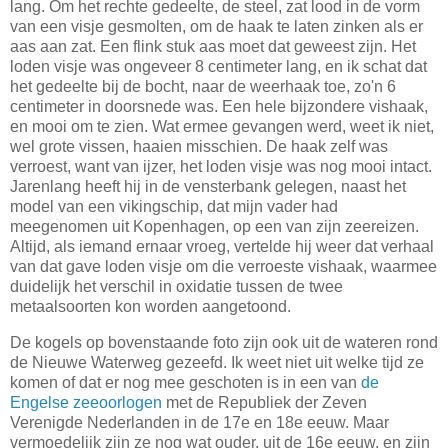
lang. Om het rechte gedeelte, de steel, zat lood in de vorm
van een visje gesmolten, om de haak te laten zinken als er
aas aan zat. Een flink stuk aas moet dat geweest zijn. Het
loden visje was ongeveer 8 centimeter lang, en ik schat dat
het gedeelte bij de bocht, naar de weerhaak toe, zo'n 6
centimeter in doorsnede was. Een hele bijzondere vishaak,
en mooi om te zien. Wat ermee gevangen werd, weet ik niet,
wel grote vissen, haaien misschien. De haak zelf was
verroest, want van ijzer, het loden visje was nog mooi intact.
Jarenlang heeft hij in de vensterbank gelegen, naast het
model van een vikingschip, dat mijn vader had
meegenomen uit Kopenhagen, op een van zijn zeereizen.
Altijd, als iemand ernaar vroeg, vertelde hij weer dat verhaal
van dat gave loden visje om die verroeste vishaak, waarmee
duidelijk het verschil in oxidatie tussen de twee
metaalsoorten kon worden aangetoond.
De kogels op bovenstaande foto zijn ook uit de wateren rond
de Nieuwe Waterweg gezeefd. Ik weet niet uit welke tijd ze
komen of dat er nog mee geschoten is in een van
de
Engelse zeeoorlogen
met de Republiek der Zeven
Verenigde Nederlanden in de 17e en 18e eeuw. Maar
vermoedelijk zijn ze nog wat ouder, uit de 16e eeuw, en zijn