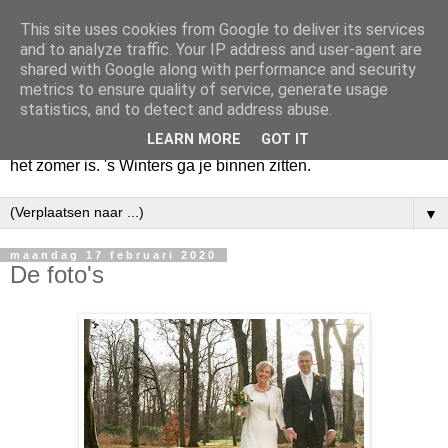
This site uses cookies from Google to deliver its services
Huize Zeezicht
and to analyze traffic. Your IP address and user-agent are
shared with Google along with performance and security
metrics to ensure quality of service, generate usage
Als het lente is, lees ik een krant op een terras en drink een
statistics, and to detect and address abuse.
latte uit een glas. Of om het even een boek met een
LEARN MORE
GOT IT
cappuccino of een dubbele espresso. Maar dat kan ook als
het zomer is. 's Winters ga je binnen zitten.
▼
maandag 17 februari 2020
De foto's