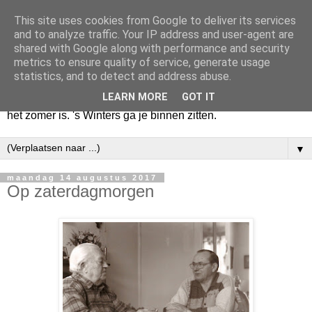
This site uses cookies from Google to deliver its services
Huize Zeezicht
and to analyze traffic. Your IP address and user-agent are
shared with Google along with performance and security
metrics to ensure quality of service, generate usage
Als het lente is, lees ik een krant op een terras en drink een
statistics, and to detect and address abuse.
latte uit een glas. Of om het even een boek met een
LEARN MORE
GOT IT
cappuccino of een dubbele espresso. Maar dat kan ook als
het zomer is. 's Winters ga je binnen zitten.
▼
maandag 14 augustus 2017
Op zaterdagmorgen