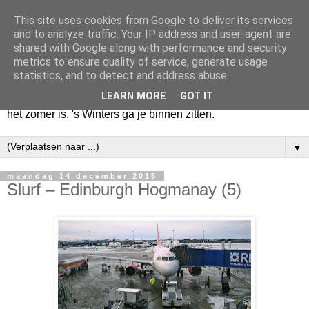
This site uses cookies from Google to deliver its services
Huize Zeezicht
and to analyze traffic. Your IP address and user-agent are
shared with Google along with performance and security
metrics to ensure quality of service, generate usage
Als het lente is, lees ik een krant op een terras en drink een
statistics, and to detect and address abuse.
latte uit een glas. Of om het even een boek met een
LEARN MORE
GOT IT
cappuccino of een dubbele espresso. Maar dat kan ook als
het zomer is. 's Winters ga je binnen zitten.
▼
maandag 14 december 2015
Slurf – Edinburgh Hogmanay (5)