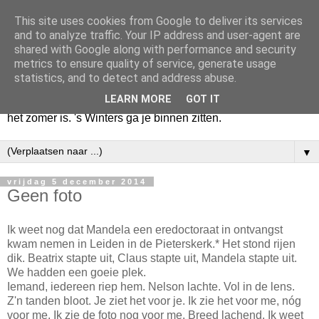
This site uses cookies from Google to deliver its services
Huize Zeezicht
and to analyze traffic. Your IP address and user-agent are
shared with Google along with performance and security
metrics to ensure quality of service, generate usage
Als het lente is, lees ik een krant op een terras en drink een
statistics, and to detect and address abuse.
latte uit een glas. Of om het even een boek met een
LEARN MORE
GOT IT
cappuccino of een dubbele espresso. Maar dat kan ook als
het zomer is. 's Winters ga je binnen zitten.
▼
vrijdag 5 december 2014
Geen foto
Ik weet nog dat Mandela een eredoctoraat in ontvangst
kwam nemen in Leiden in de Pieterskerk.* Het stond rijen
dik. Beatrix stapte uit, Claus stapte uit, Mandela stapte uit.
We hadden een goeie plek.
Iemand, iedereen riep hem. Nelson lachte. Vol in de lens.
Z'n tanden bloot. Je ziet het voor je. Ik zie het voor me, nóg
voor me. Ik zie de foto nog voor me. Breed lachend. Ik weet