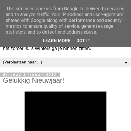
This site uses cookies from Google to deliver its services
Huize Zeezicht
and to analyze traffic. Your IP address and user-agent are
shared with Google along with performance and security
metrics to ensure quality of service, generate usage
Als het lente is, lees ik een krant op een terras en drink een
statistics, and to detect and address abuse.
latte uit een glas. Of om het even een boek met een
LEARN MORE
GOT IT
cappuccino of een dubbele espresso. Maar dat kan ook als
het zomer is. 's Winters ga je binnen zitten.
▼
dinsdag 1 januari 2013
Gelukkig Nieuwjaar!