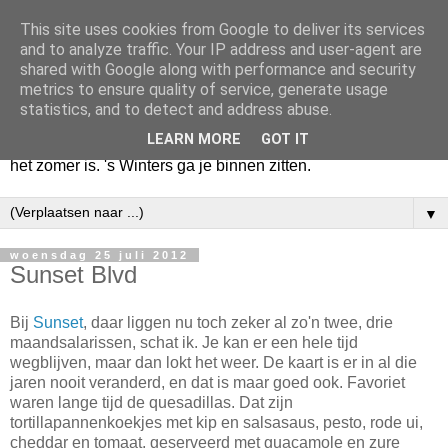
This site uses cookies from Google to deliver its services
Huize Zeezicht
and to analyze traffic. Your IP address and user-agent are
shared with Google along with performance and security
metrics to ensure quality of service, generate usage
Als het lente is, lees ik een krant op een terras en drink een
statistics, and to detect and address abuse.
latte uit een glas. Of om het even een boek met een
LEARN MORE
GOT IT
cappuccino of een dubbele espresso. Maar dat kan ook als
het zomer is. 's Winters ga je binnen zitten.
▼
woensdag 25 juli 2012
Sunset Blvd
Bij
Sunset
, daar liggen nu toch zeker al zo'n twee, drie
maandsalarissen, schat ik. Je kan er een hele tijd
wegblijven, maar dan lokt het weer. De kaart is er in al die
jaren nooit veranderd, en dat is maar goed ook. Favoriet
waren lange tijd de quesadillas. Dat zijn
tortillapannenkoekjes met kip en salsasaus, pesto, rode ui,
cheddar en tomaat, geserveerd met guacamole en zure