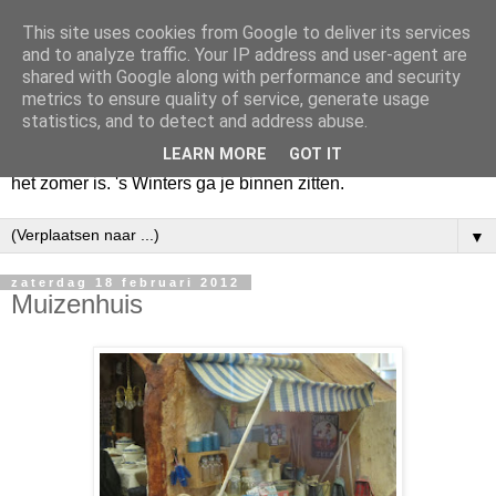
This site uses cookies from Google to deliver its services
Huize Zeezicht
and to analyze traffic. Your IP address and user-agent are
shared with Google along with performance and security
metrics to ensure quality of service, generate usage
Als het lente is, lees ik een krant op een terras en drink een
statistics, and to detect and address abuse.
latte uit een glas. Of om het even een boek met een
LEARN MORE
GOT IT
cappuccino of een dubbele espresso. Maar dat kan ook als
het zomer is. 's Winters ga je binnen zitten.
▼
zaterdag 18 februari 2012
Muizenhuis