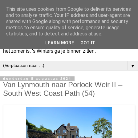
This site uses cookies from Google to deliver its services
Huize Zeezicht
and to analyze traffic. Your IP address and user-agent are
shared with Google along with performance and security
metrics to ensure quality of service, generate usage
Als het lente is, lees ik een krant op een terras en drink een
statistics, and to detect and address abuse.
latte uit een glas. Of om het even een boek met een
LEARN MORE
GOT IT
cappuccino of een dubbele espresso. Maar dat kan ook als
het zomer is. 's Winters ga je binnen zitten.
▼
donderdag 8 augustus 2024
Van Lynmouth naar Porlock Weir II –
South West Coast Path (54)