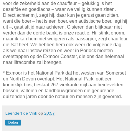
voor de zekerheid aan de chauffeur – gelukkig is het
dezelfde en goedlachs – waar we veilig kunnen zitten.
Direct achter mij, zegt hij, daar kun je gerust gaan zitten,
want die boer – het is een boer, een autistische boer, legt hij
uit –, gaat altijd naar achteren. Gisteren dan blijkbaar niet
verder dan de derde bank, is onze reactie. Hij stinkt enorm,
maar ik kan hem niet weigeren als passagier, zegt chauffeur,
die Saf heet. We hebben hem ook weer de volgende dag,
als we naar Instow reizen en weer in Porlock moeten
overstappen op de Exmoor Coaster, die ons dan helemaal
naar Ilfracombe zal brengen.
* Exmoor is het National Park dat het westen van Somerset
en North Devon overlapt. Het National Park, ooit een
koninklijk bos, beslaat 267 vierkante mijl aan heidevelden,
bossen, valleien en landbouwgronden die gedurende
duizenden jaren door de natuur en mensen zijn gevormd.
Leendert de Vink
op
20:57
Delen