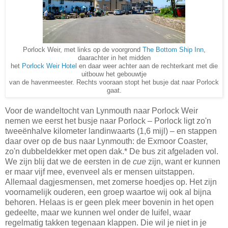
Porlock Weir, met links op de voorgrond
The Bottom Ship Inn
,
daarachter in het midden
het
Porlock Weir Hotel
en daar weer achter aan de rechterkant met die
uitbouw het gebouwtje
van de havenmeester. Rechts vooraan stopt het busje dat naar Porlock
gaat.
Voor de wandeltocht van Lynmouth naar Porlock Weir
nemen we eerst het busje naar Porlock – Porlock ligt zo'n
tweeënhalve kilometer landinwaarts (1,6 mijl) – en stappen
daar over op de bus naar Lynmouth: de Exmoor Coaster,
zo'n dubbeldekker met open dak.* De bus zit afgeladen vol.
We zijn blij dat we de eersten in de
cue
zijn, want er kunnen
er maar vijf mee, evenveel als er mensen uitstappen.
Allemaal dagjesmensen, met zomerse hoedjes op. Het zijn
voornamelijk ouderen, een groep waartoe wij ook al bijna
behoren. Helaas is er geen plek meer bovenin in het open
gedeelte, maar we kunnen wel onder de luifel, waar
regelmatig takken tegenaan klappen. Die wil je niet in je