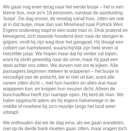
We gaan nog even terug naar het eerste busje – het is een
kleine bus, voor zo'n 18 personen, vandaar de aanduiding
'busje'. De dag ervoor, de reisdag vanaf huis, zitten we ook
al in dat busje, maar dan van Minehead naar Porlock Weir.
Ergens onderweg stapt er een oude man in. Druk pratend en
bewegend, zich staande houdend door naar de stangen te
grijpen, vindt hij zijn weg door het gangpad. Hij draagt een
colbert van harristweed, waarschijnlijk zijn hele leven al
hetzelfde jasje. We hopen maar dat hij verder zal lopen,
want hij stinkt geweldig naar de urine, maar hij gaat een
stoel achter ons zitten. We durven niet om te kijken. Alle
passagiers beginnen meteen te wapperen – het busje is
verzadigd van de pislucht, die er niet uit kan, want alle
ramen zitten dicht –, met hun handen en alles wat maar
wapperen kan, en knijpen hun neuzen dicht. Alleen de
buschauffeur heeft zijn raampje open. Hij kent de man. We
halen opgelucht adem als hij ergens halverwege in de
middle of nowhere bij zo'n muurtje langs het land weer
uitstapt.
We onthouden dat we de dag erna, als we gaan wandelen,
niet op de derde bank moeten gaan zitten, maar vragen toch