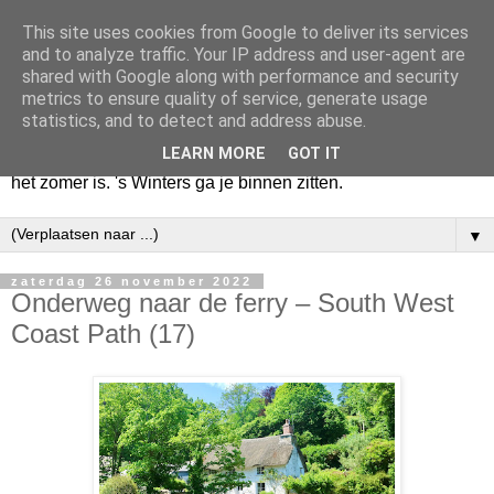
This site uses cookies from Google to deliver its services
Huize Zeezicht
and to analyze traffic. Your IP address and user-agent are
shared with Google along with performance and security
metrics to ensure quality of service, generate usage
Als het lente is, lees ik een krant op een terras en drink een
statistics, and to detect and address abuse.
latte uit een glas. Of om het even een boek met een
LEARN MORE
GOT IT
cappuccino of een dubbele espresso. Maar dat kan ook als
het zomer is. 's Winters ga je binnen zitten.
▼
zaterdag 26 november 2022
Onderweg naar de ferry – South West
Coast Path (17)