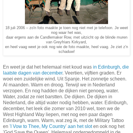
18 juli 2006 – zo'n foto maakte je toen nog niet met je telefoon. Je weet
nog waar het was,
daar ergens aan de Candlemaker Row, met uitzicht op de blinde muren
van Greyfriars Kirkyard,
en heel vaag weet je ook nog wie de foto maakte, heel vaag. Je ziet z'n
schaduw!
En weet je dat het helemaal niet koud was
in Edinburgh, die
laatste dagen van december
. Veertien, vijftien graden. Er
woei een zuidelijke wind. Uit Spanje. Het zonnetje scheen.
Al maanden. Warm en droog. Terwijl we in Nederland
verzopen. En nog hadden de dijken niet genoeg, water.
Water, zodat ze niet barstten. De dijken. De dijken in
Nederland, die altijd water nodig hebben, water. Edinburgh,
december, het leek die zomer van 2010 wel, toen we de
West Highland Way liepen, met nog een paar dagen
Edinburgh, warm. Warm, wat zeg ik, met de Military Tattoo
en
'I Vow to Thee, My Country' aan het slot
en ook nog het
'God Save the Queen'. Helemaal ondergedompeld in de