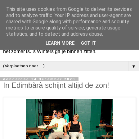
This site uses cookies from Google to deliver its services
Huize Zeezicht
and to analyze traffic. Your IP address and user-agent are
shared with Google along with performance and security
metrics to ensure quality of service, generate usage
Als het lente is, lees ik een krant op een terras en drink een
statistics, and to detect and address abuse.
latte uit een glas. Of om het even een boek met een
LEARN MORE
GOT IT
cappuccino of een dubbele espresso. Maar dat kan ook als
het zomer is. 's Winters ga je binnen zitten.
▼
donderdag 24 december 2020
In Edimbàrà schijnt altijd de zon!