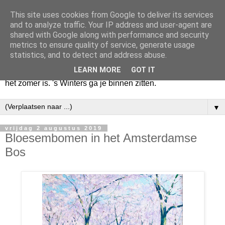
This site uses cookies from Google to deliver its services
Huize Zeezicht
and to analyze traffic. Your IP address and user-agent are
shared with Google along with performance and security
metrics to ensure quality of service, generate usage
Als het lente is, lees ik een krant op een terras en drink een
statistics, and to detect and address abuse.
latte uit een glas. Of om het even een boek met een
LEARN MORE
GOT IT
cappuccino of een dubbele espresso. Maar dat kan ook als
het zomer is. 's Winters ga je binnen zitten.
▼
vrijdag 2 augustus 2019
Bloesembomen in het Amsterdamse
Bos