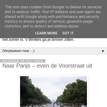
This site uses cookies from Google to deliver its services
Huize Zeezicht
and to analyze traffic. Your IP address and user-agent are
shared with Google along with performance and security
metrics to ensure quality of service, generate usage
Als het lente is, lees ik een krant op een terras en drink een
statistics, and to detect and address abuse.
latte uit een glas. Of om het even een boek met een
LEARN MORE
GOT IT
cappuccino of een dubbele espresso. Maar dat kan ook als
het zomer is. 's Winters ga je binnen zitten.
▼
maandag 23 juli 2018
Naar Parijs – even de Voorstraat uit