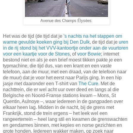
Avenue des Champs Élysées.
Het was de tijd (de tijd dat je
's nachts na het stappen om
warme gevulde koeken ging bij Den Dulk
, de tijd dat je
uren
in de rij stond bij het VVV-kantoortje onder aan de vuurtoren
voor een kaartje voor de Stones
, of
voor Bowie
; internet
bestond niet en als je een brief moest tikken pakte je een
typmachine, die tijd dus, van een krant en een vaste
telefoon, aan de muur, met een draad, van de telefoon naar
de muur) dat je voor het eerst naar Parijs ging. In een hip
jasje met daaronder een T-shirt van
The Cure
. Met de
nachttrein, die er wel acht uur over deed en langs al die
Belgische en Noord-Franse stations kwam – Mons, St
Quentin, Aulnoye –, waar iedereen in de gangpaden over
elkaar heen lag. Midden in de nacht, bij de grens met
Frankrijk, stond de trein ergens – het leek wel een
rangeerterrein – heel lang stil en kwamen de grenswachten
en gendarmes binnen, met kepies en norse gezichten en
grote honden. Iedereen wakker maken, op zoek naar