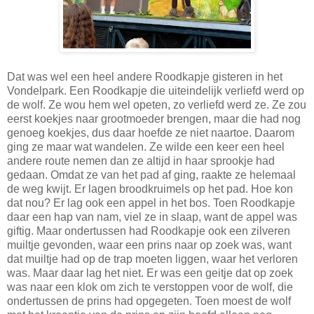
Dat was wel een heel andere Roodkapje gisteren in het
Vondelpark. Een Roodkapje die uiteindelijk verliefd werd op
de wolf. Ze wou hem wel opeten, zo verliefd werd ze. Ze zou
eerst koekjes naar grootmoeder brengen, maar die had nog
genoeg koekjes, dus daar hoefde ze niet naartoe. Daarom
ging ze maar wat wandelen. Ze wilde een keer een heel
andere route nemen dan ze altijd in haar sprookje had
gedaan. Omdat ze van het pad af ging, raakte ze helemaal
de weg kwijt. Er lagen broodkruimels op het pad. Hoe kon
dat nou? Er lag ook een appel in het bos. Toen Roodkapje
daar een hap van nam, viel ze in slaap, want de appel was
giftig. Maar ondertussen had Roodkapje ook een zilveren
muiltje gevonden, waar een prins naar op zoek was, want
dat muiltje had op de trap moeten liggen, waar het verloren
was. Maar daar lag het niet. Er was een geitje dat op zoek
was naar een klok om zich te verstoppen voor de wolf, die
ondertussen de prins had opgegeten. Toen moest de wolf