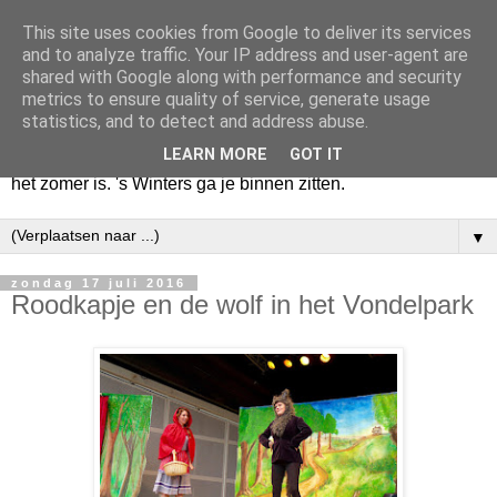
This site uses cookies from Google to deliver its services
Huize Zeezicht
and to analyze traffic. Your IP address and user-agent are
shared with Google along with performance and security
metrics to ensure quality of service, generate usage
Als het lente is, lees ik een krant op een terras en drink een
statistics, and to detect and address abuse.
latte uit een glas. Of om het even een boek met een
LEARN MORE
GOT IT
cappuccino of een dubbele espresso. Maar dat kan ook als
het zomer is. 's Winters ga je binnen zitten.
▼
zondag 17 juli 2016
Roodkapje en de wolf in het Vondelpark