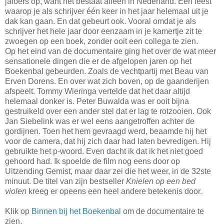
jaloers op, want het bestaat alleen in Nederland. Een feest
waarop je als schrijver één keer in het jaar helemaal uit je
dak kan gaan. En dat gebeurt ook. Vooral omdat je als
schrijver het hele jaar door eenzaam in je kamertje zit te
zwoegen op een boek, zonder ooit een collega te zien.
Op het eind van de documentaire ging het over de wat meer
sensationele dingen die er de afgelopen jaren op het
Boekenbal gebeurden. Zoals de vechtpartij met Beau van
Erven Dorens. En over wat zich boven, op de gaanderijen
afspeelt. Tommy Wieringa vertelde dat het daar altijd
helemaal donker is. Peter Buwalda was er ooit bijna
gestruikeld over een ander stel dat er lag te rotzooien. Ook
Jan Siebelink was er wel eens aangetroffen achter de
gordijnen. Toen het hem gevraagd werd, beaamde hij het
voor de camera, dat hij zich daar had laten bevredigen. Hij
gebruikte het p-woord. Even dacht ik dat ik het niet goed
gehoord had. Ik spoelde de film nog eens door op
Uitzending Gemist, maar daar zei die het weer, in de 32ste
minuut. De titel van zijn bestseller
Knielen op een bed
violen
kreeg er opeens een heel andere betekenis door.
Klik op
Binnen bij het Boekenbal
om de documentaire te
zien.