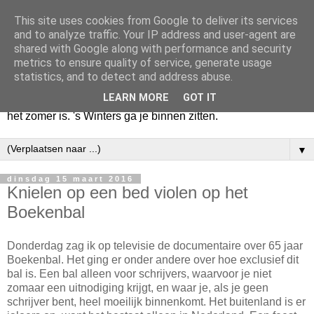
This site uses cookies from Google to deliver its services
Huize Zeezicht
and to analyze traffic. Your IP address and user-agent are
shared with Google along with performance and security
metrics to ensure quality of service, generate usage
Als het lente is, lees ik een krant op een terras en drink een
statistics, and to detect and address abuse.
latte uit een glas. Of om het even een boek met een
LEARN MORE
GOT IT
cappuccino of een dubbele espresso. Maar dat kan ook als
het zomer is. 's Winters ga je binnen zitten.
▼
dinsdag 15 maart 2016
Knielen op een bed violen op het
Boekenbal
Donderdag zag ik op televisie de documentaire over 65 jaar
Boekenbal. Het ging er onder andere over hoe exclusief dit
bal is. Een bal alleen voor schrijvers, waarvoor je niet
zomaar een uitnodiging krijgt, en waar je, als je geen
schrijver bent, heel moeilijk binnenkomt. Het buitenland is er