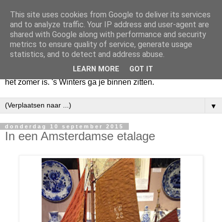
This site uses cookies from Google to deliver its services
Huize Zeezicht
and to analyze traffic. Your IP address and user-agent are
shared with Google along with performance and security
metrics to ensure quality of service, generate usage
Als het lente is, lees ik een krant op een terras en drink een
statistics, and to detect and address abuse.
latte uit een glas. Of om het even een boek met een
LEARN MORE
GOT IT
cappuccino of een dubbele espresso. Maar dat kan ook als
het zomer is. 's Winters ga je binnen zitten.
▼
donderdag 10 september 2015
In een Amsterdamse etalage