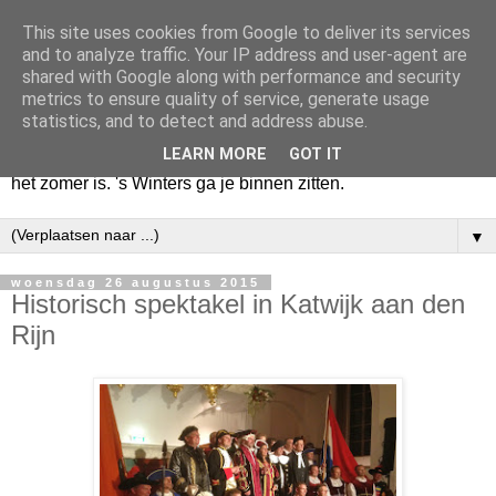
This site uses cookies from Google to deliver its services
Huize Zeezicht
and to analyze traffic. Your IP address and user-agent are
shared with Google along with performance and security
metrics to ensure quality of service, generate usage
Als het lente is, lees ik een krant op een terras en drink een
statistics, and to detect and address abuse.
latte uit een glas. Of om het even een boek met een
LEARN MORE
GOT IT
cappuccino of een dubbele espresso. Maar dat kan ook als
het zomer is. 's Winters ga je binnen zitten.
▼
woensdag 26 augustus 2015
Historisch spektakel in Katwijk aan den
Rijn