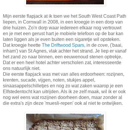
Mijn eerste flapjack at ik toen we het South West Coast Path
liepen, in Cornwall in 2008, in een kroegje in een dorp van
drie huizen. Zo'n dorp waar iedereen elkaar nog vertrouwt
en je met een gerust hart je mobiele telefoon op de bar kan
laten liggen als je even buiten een sigaretje wil opsteken.
Dat kroegje heette
The Driftwood Spars
, in de
cove
, ('baai,
inham') van St Agnes, vlak achter het strand. Je liep er vanaf
het zand zo naar binnen, een eeuwenoud stenen optrekje.
Dat er een heel hotel achter verscholen zat, interesseerde
ons natuurlijk niet.
Die eerste flapjack was met van alles erdoorheen: rozijnen,
krenten, sucade, vijgen, noten, stukjes appel,
sinaasappelschilletjes en nog zo wat zaken waarop je een
Elfstedentocht kan uitrijden. Als ik ze zelf maak, wil ik er ook
nog wel eens wat rozijnen doorheen doen, maar zonder al
die extra's zijn deze 'muesli-repen' ook al niet te ontwijken.