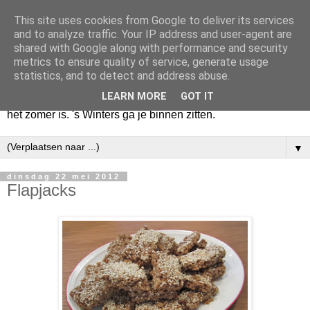
This site uses cookies from Google to deliver its services
Huize Zeezicht
and to analyze traffic. Your IP address and user-agent are
shared with Google along with performance and security
metrics to ensure quality of service, generate usage
Als het lente is, lees ik een krant op een terras en drink een
statistics, and to detect and address abuse.
latte uit een glas. Of om het even een boek met een
LEARN MORE
GOT IT
cappuccino of een dubbele espresso. Maar dat kan ook als
het zomer is. 's Winters ga je binnen zitten.
▼
dinsdag 22 mei 2012
Flapjacks