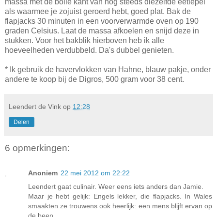
massa met de bolle kant van nog steeds diezelfde eetlepel
als waarmee je zojuist geroerd hebt, goed plat. Bak de
flapjacks 30 minuten in een voorverwarmde oven op 190
graden Celsius. Laat de massa afkoelen en snijd deze in
stukken. Voor het bakblik hierboven heb ik alle
hoeveelheden verdubbeld. Da's dubbel genieten.
* Ik gebruik de havervlokken van Hahne, blauw pakje, onder
andere te koop bij de Digros, 500 gram voor 38 cent.
Leendert de Vink
op
12:28
Delen
6 opmerkingen:
Anoniem
22 mei 2012 om 22:22
Leendert gaat culinair. Weer eens iets anders dan Jamie.
Maar je hebt gelijk: Engels lekker, die flapjacks. In Wales
smaakten ze trouwens ook heerlijk: een mens blijft ervan op
de been...