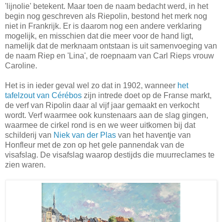
'lijnolie' betekent. Maar toen de naam bedacht werd, in het
begin nog geschreven als Riepolin, bestond het merk nog
niet in Frankrijk. Er is daarom nog een andere verklaring
mogelijk, en misschien dat die meer voor de hand ligt,
namelijk dat de merknaam ontstaan is uit samenvoeging van
de naam Riep en 'Lina', de roepnaam van Carl Rieps vrouw
Caroline.
Het is in ieder geval wel zo dat in 1902, wanneer
het
tafelzout van Cérébos
zijn intrede doet op de Franse markt,
de verf van Ripolin daar al vijf jaar gemaakt en verkocht
wordt. Verf waarmee ook kunstenaars aan de slag gingen,
waarmee de cirkel rond is en we weer uitkomen bij dat
schilderij van
Niek van der Plas
van het haventje van
Honfleur met de zon op het gele pannendak van de
visafslag. De visafslag waarop destijds die muurreclames te
zien waren.