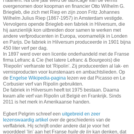
Haarlem. Na drie jaar werd de fabricage van de vernis
overgenomen door koopman en financier Otto Wilhelm G.
Briegleb, die zich met Riep en zijn zoon Fritz Johannes
Wilhelm Julius Riep (1867-1957) in Amsterdam vestigde.
Vervolgens opende Briegleb een fabriek in Hilversum, die
hij aanzienlijk kon uitbreiden door samen te werken met
andere verfproducenten in Europa, voornamelijk in Londen
en Parijs. De fabriek in Hilversum produceerde in 1901 bijna
450 liter verf per dag.
In 1897 werd over een licentie onderhandeld met de Franse
firma Lefranc & Cie (het latere Lefranc & Bourgeois) die
'Riepolin' verfranste tot 'Ripolin'. Zij produceerden al lak- en
vernisproducten voor kunstenaars en ambachtslieden. Op
de
Engelse Wikipedia-pagina
lezen we dat Picasso en Le
Corbusier verf van Ripolin gebruikten.
De fabriek in Hilversum heeft tot 1975 bestaan. Daarna
kwam alle verf van Ripolin uit België en Frankrijk. Sinds
2011 is het merk in Amerikaanse handen.
Egbert Pelgrim schreef een
uitgebreid en zeer
lezenswaardig artikel
over de geschiedenis van de
verffabriek. Hij schrijft onder andere dat je voor het
woorddeel 'lin' aan het Franse
huile de lin
kan denken, dat