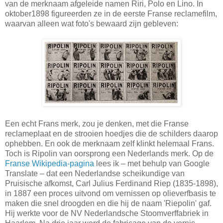
van de merknaam afgeleide namen Riri, Polo en Lino. In
oktober1898 figureerden ze in de eerste Franse reclamefilm,
waarvan alleen wat foto's bewaard zijn gebleven:
Een echt Frans merk, zou je denken, met die Franse
reclameplaat en de strooien hoedjes die de schilders daarop
ophebben. En ook de merknaam zelf klinkt helemaal Frans.
Toch is Ripolin van oorsprong een Nederlands merk. Op de
Franse Wikipedia-pagina
lees ik – met behulp van Google
Translate – dat een Nederlandse scheikundige van
Pruisische afkomst, Carl Julius Ferdinand Riep (1835-1898),
in 1887 een proces uitvond om vernissen op olieverfbasis te
maken die snel droogden en die hij de naam 'Riepolin' gaf.
Hij werkte voor de NV Nederlandsche Stoomverffabriek in