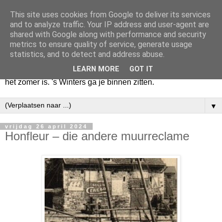
This site uses cookies from Google to deliver its services
Huize Zeezicht
and to analyze traffic. Your IP address and user-agent are
shared with Google along with performance and security
metrics to ensure quality of service, generate usage
Als het lente is, lees ik een krant op een terras en drink een
statistics, and to detect and address abuse.
latte uit een glas. Of om het even een boek met een
LEARN MORE
GOT IT
cappuccino of een dubbele espresso. Maar dat kan ook als
het zomer is. 's Winters ga je binnen zitten.
▼
vrijdag 26 april 2024
Honfleur – die andere muurreclame