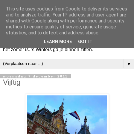
This site uses cookies from Google to deliver its services
Huize Zeezicht
and to analyze traffic. Your IP address and user-agent are
shared with Google along with performance and security
metrics to ensure quality of service, generate usage
Als het lente is, lees ik een krant op een terras en drink een
statistics, and to detect and address abuse.
latte uit een glas. Of om het even een boek met een
LEARN MORE
GOT IT
cappuccino of een dubbele espresso. Maar dat kan ook als
het zomer is. 's Winters ga je binnen zitten.
▼
woensdag 7 december 2011
Vijftig