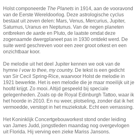
Holst componeerde
The Planets
in 1914, aan de vooravond
van de Eerste Wereldoorlog. Deze astrologische cyclus
bestaat uit zeven delen: Mars, Venus, Mercurius, Jupiter,
Saturnus, Uranus en Neptunus. Van de negen planeten
ontbreken de aarde en Pluto, de laatste omdat deze
zogenaamde dwergplaneet pas in 1930 ontdekt werd. De
suite werd geschreven voor een zeer groot orkest en een
onzichtbaar koor.
De melodie uit het deel Jupiter kennen we ook van de
hymne
I vow to thee, my country.
De tekst is een gedicht
van Sir Cecil Spring-Rice, waarvoor Holst de melodie in
1921 bewerkte. Het is een melodie die je maar moeilijk uit je
hoofd krijgt. Zo mooi. Altijd gespeeld bij speciale
gelegenheden. Zoals op de Royal Edinburgh Tattoo, waar ik
het hoorde in 2010. En nu weer, plotseling, zonder dat ik het
vermoedde, verstopt in het muziekstuk. Echt een verrassing.
Het Koninklijk Concertgebouworkest stond onder leiding
van James Judd, jongstleden maandag nog overgevlogen
uit Florida. Hij verving een zieke Mariss Jansons.