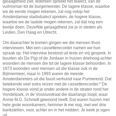
gelaagdheid ziet. Iedereen spreekt het dialect, van de
vuilnisman tot de burgemeester. De lagere klasse, waartoe
we de eerste mogen rekenen, zal nog volop het
Amsterdamse stadsdialect spreken, de hogere klasse,
waartoe we de laatste mogen rekenen, zal dat nog een
beetje doen. Dezelfde gelaagdheid zie je in steden als
Leiden, Den Haag en Utrecht.
Om daarachter te komen gingen we die mensen thuis
interviewen. Met een cassetterecorder namen we hun
spraak op. Het interview bestond uit tests en vrij gesprek. In
buurten als De Pijp of de Jordaan in huizen driehoog-achter
woonden de mensen die tot de lagere klasse behoorden. In
1973 woonden veel mensen uit die klasse ook in de
Bijlmermeer, maar in 1993 waren de meeste
Amsterdammers uit die buurt verhuisd naar Purmerend. Dat
betekende veel extra reizen met de cassetterecorder.* De
hogere klasse vond je onder andere in de straten rond het
Vondelpark, in de Vossiusstraat die daarlangs loopt, waar
Annie M.G. Schmidt gewoond heeft. Dat waren huizen met
hele grote woonkamers, herinner ik me nog, met wel drie
bankstellen, voor, achter en in het midden. Je keek je ogen
uit.