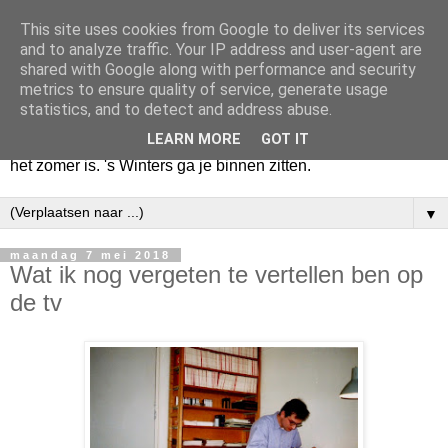
This site uses cookies from Google to deliver its services
Huize Zeezicht
and to analyze traffic. Your IP address and user-agent are
shared with Google along with performance and security
metrics to ensure quality of service, generate usage
Als het lente is, lees ik een krant op een terras en drink een
statistics, and to detect and address abuse.
latte uit een glas. Of om het even een boek met een
LEARN MORE
GOT IT
cappuccino of een dubbele espresso. Maar dat kan ook als
het zomer is. 's Winters ga je binnen zitten.
▼
maandag 7 mei 2018
Wat ik nog vergeten te vertellen ben op
de tv