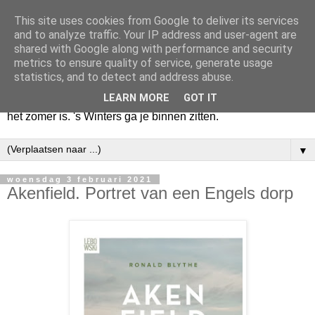
This site uses cookies from Google to deliver its services
Huize Zeezicht
and to analyze traffic. Your IP address and user-agent are
shared with Google along with performance and security
metrics to ensure quality of service, generate usage
Als het lente is, lees ik een krant op een terras en drink een
statistics, and to detect and address abuse.
latte uit een glas. Of om het even een boek met een
LEARN MORE
GOT IT
cappuccino of een dubbele espresso. Maar dat kan ook als
het zomer is. 's Winters ga je binnen zitten.
▼
woensdag 3 februari 2021
Akenfield. Portret van een Engels dorp