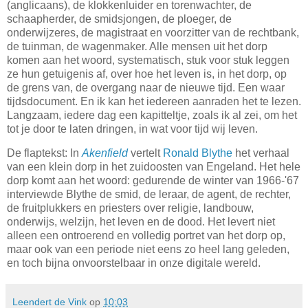
(anglicaans), de klokkenluider en torenwachter, de
schaapherder, de smidsjongen, de ploeger, de
onderwijzeres, de magistraat en voorzitter van de rechtbank,
de tuinman, de wagenmaker. Alle mensen uit het dorp
komen aan het woord, systematisch, stuk voor stuk leggen
ze hun getuigenis af, over hoe het leven is, in het dorp, op
de grens van, de overgang naar de nieuwe tijd. Een waar
tijdsdocument. En ik kan het iedereen aanraden het te lezen.
Langzaam, iedere dag een kapitteltje, zoals ik al zei, om het
tot je door te laten dringen, in wat voor tijd wij leven.
De flaptekst: In
Akenfield
vertelt
Ronald Blythe
het verhaal
van een klein dorp in het zuidoosten van Engeland. Het hele
dorp komt aan het woord: gedurende de winter van 1966-'67
interviewde Blythe de smid, de leraar, de agent, de rechter,
de fruitplukkers en priesters over religie, landbouw,
onderwijs, welzijn, het leven en de dood. Het levert niet
alleen een ontroerend en volledig portret van het dorp op,
maar ook van een periode niet eens zo heel lang geleden,
en toch bijna onvoorstelbaar in onze digitale wereld.
Leendert de Vink
op
10:03